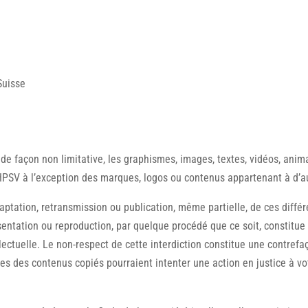
Suisse
, de façon non limitative, les graphismes, images, textes, vidéos, anima
AHPSV à l’exception des marques, logos ou contenus appartenant à d’a
daptation, retransmission ou publication, même partielle, de ces diffé
ésentation ou reproduction, par quelque procédé que ce soit, constitue
lectuelle. Le non-respect de cette interdiction constitue une contrefa
res des contenus copiés pourraient intenter une action en justice à vo