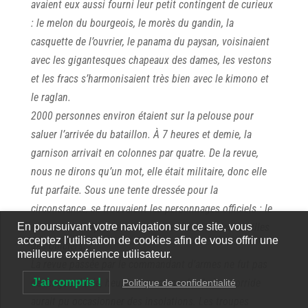
avaient eux aussi fourni leur petit contingent de curieux
: le melon du bourgeois, le morès du gandin, la
casquette de l’ouvrier, le panama du paysan, voisinaient
avec les gigantesques chapeaux des dames, les vestons
et les fracs s’harmonisaient très bien avec le kimono et
le raglan.
2000 personnes environ étaient sur la pelouse pour
saluer l’arrivée du bataillon. À 7 heures et demie, la
garnison arrivait en colonnes par quatre. De la revue,
nous ne dirons qu’un mot, elle était militaire, donc elle
fut parfaite. Sous une tente dressée pour la
circonstance, se trouvaient les personnages officiels : le
conseil municipal, les fonctionnaires civils, les familles
En poursuivant votre navigation sur ce site, vous
acceptez l'utilisation de cookies afin de vous offrir une
des officiers.
meilleure expérience utilisateur.
La revue passée par le commandant d’armes ne fut pas
de longue durée, heureusement, car la chaleur torride
J'ai compris !
Politique de confidentialité
aurait pu occasionner des insolations. Les troupes