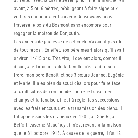
du retour avec la charrette remplie, il me fit marcher en
avant, à 5 ou 6 mètres, m’obligeant à faire signe aux
voitures qui pourraient survenir. Ainsi avons-nous
traversé le bois du Bosmont sans encombre pour
regagner la maison de Danjoutin.
Les années de jeunesse de cet oncle n’avaient pas été
de tout repos… En effet, son père meurt alors qu’il avait
environ 14/15 ans. Très vite, il devient alors, comme il
disait, « le Timonier » de la famille, c’est-à-dire son
frère, mon père Benoît, et ses 3 sœurs Jeanne, Eugénie
et Marie. Il a eu bien du souci dès lors pour faire face
aux difficultés de son monde : outre le travail des
champs et la fenaison, il eut à régler les successions
avec les frais encourus et la transmission des biens. Il
fut appelé sous les drapeaux en 1906, au 35e RI, à
Belfort, caserne Maud’huy ; il n’est revenu à la maison
que le 31 octobre 1918. À cause de la guerre, il fut 12