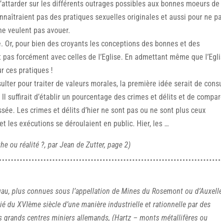
s’attarder sur les différents outrages possibles aux bonnes moeurs de
nnaîtraient pas des pratiques sexuelles originales et aussi pour ne p
 ne veulent pas avouer.
re. Or, pour bien des croyants les conceptions des bonnes et des
 pas forcément avec celles de I’Eglise. En admettant même que l’Egl
r ces pratiques !
ulter pour traiter de valeurs morales, la première idée serait de cons
. Il suffirait d’établir un pourcentage des crimes et délits et de compar
ssée. Les crimes et délits d’hier ne sont pas ou ne sont plus ceux
et les exécutions se déroulaient en public. Hier, les …
he ou réalité ?, par Jean de Zutter, page 2)
gau, plus connues sous l’appellation de Mines du Rosemont ou d’Auxell
ié du XVIème siècle d’une manière industrielle et rationnelle par des
s grands centres miniers allemands, (Hartz – monts métallifères ou