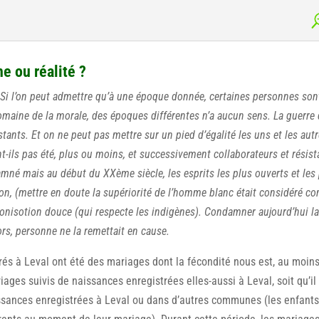
e ou réalité ?
 Si l’on peut admettre qu’à une époque donnée, certaines personnes son
omaine de la morale, des époques différentes n’a aucun sens. La guerre
ants. Et on ne peut pas mettre sur un pied d’égalité les uns et les aut
nt-ils pas été, plus ou moins, et successivement collaborateurs et résist
mné mais au début du XXème siècle, les esprits les plus ouverts et les
tion, (mettre en doute la supériorité de l’homme blanc était considéré 
lonisotion douce (qui respecte les indigènes). Condamner aujourd’hui l
ors, personne ne la remettait en cause.
és à Leval ont été des mariages dont la fécondité nous est, au moin
iages suivis de naissances enregistrées elles-aussi à Leval, soit qu’il
ssances enregistrées à Leval ou dans d’autres communes (les enfant