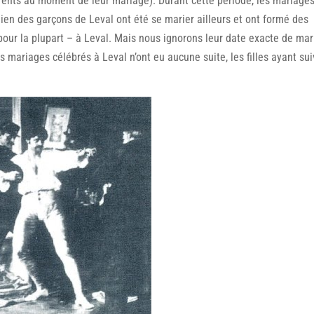
arents au moment de leur mariage). Durant cette période, les mariages
ien des garçons de Leval ont été se marier ailleurs et ont formé des
pour la plupart – à Leval. Mais nous ignorons leur date exacte de ma
es mariages célébrés à Leval n’ont eu aucune suite, les filles ayant sui