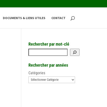
DOCUMENTS & LIENS UTILES
CONTACT
Rechercher par mot-clé
R
e
c
Rechercher par années
h
Catégories
e
r
c
h
e