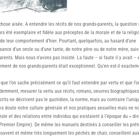
hose aisée. A entendre les récits de nos grands-parents, la question
 été exemplaire et fidèle aux préceptes de la morale et de la religi
e de leur comportement d’hier. Pourtant, quelquefois, au hasard d’une
ssance d’un oncle ou d’une tante, de notre père ou de notre mère, suiv
ents. Mais nous n’avons pas insisté. La faute – si faute il y avait – 
ement de nos grands-parents était exceptionnel. Qu’en est-il exactem
ue l’on sache précisément ce qu’il faut entendre par vertu et que l’o
idemment, mesurer la vertu aux récits, romans, oeuvres biographique
crits ne décrivent pas le quotidien, la norme, mais au contraire l’uniqu
sans doute notre culture générale et nos pratiques sexuelles mais ne n
ale et des relations entre individus qui existaient à l’époque du « div
t Premier Empire). De même les manuels destinés à conseiller les prêt
t souvent et même très longuement les péchés de chair, conseillent aus