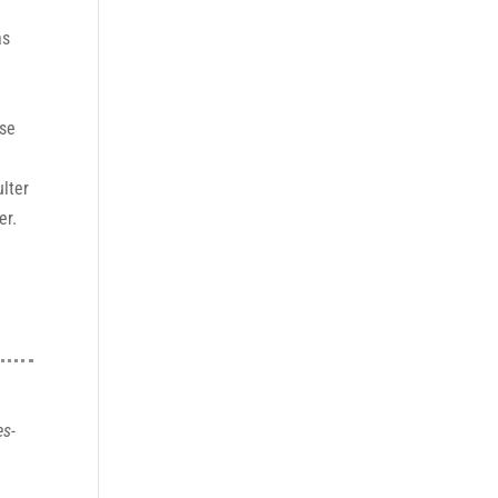
as
ise
ulter
er.
es-