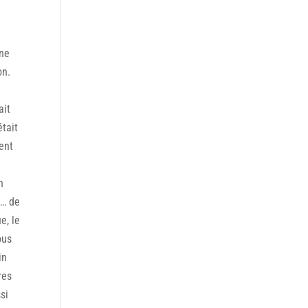
 ne
on.
ait
était
ent
n
s… de
e, le
ous
in
res
si