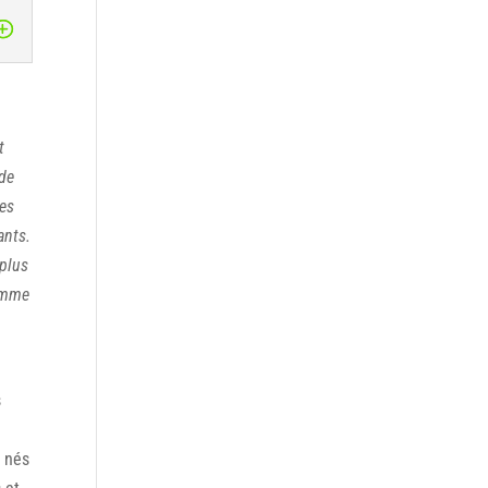
t
 de
res
ants.
 plus
comme
a
s
s nés