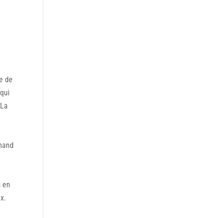
te de
 qui
 La
rmand
s en
x.