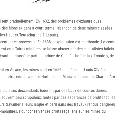
puisent graduellement. En 1632, des problèmes d’exhaure quasi
e des filons exigent à court terme l’abandon de deux mines classées
lles-Haut et Teutschgrund à Lepuix).
ccentuer ce processus. En 1638, l’exploitation est moribonde. Le com
nt en affaires minières, se laisse abuser par des capitalistes bâlois
Ayant embrassé le parti du prince de Condé, chef de la « Fronde », de
oyal en Alsace, les mines sont en 1659 données par Louis XIV à son
1 les rétrocède à sa nièce Hortense de Mancini, épouse de Charles A
aye, puis ses descendants loueront par des baux de courtes durées
 souvent peu scrupuleux, tentés par des espérances de profits facile
urs travailler à leurs risque et péril dans des travaux rendus dangereu
mpagnies. Pour conserver ses droits régaliens sur les mines du