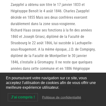
Zaeppfel a obtenu son titre le 17 janvier 1833 et
Hégésyppe Benoît le 4 août 1846. Charles Zaeppfel
décède en 1855 Mais ses deux confrères exercent
durablement dans la zone sous-vosgienne.
Richard Haas cesse ses fonctions à la fin des années
1860 et Joseph Grisez, diplômé de la Faculté de
Strasbourg le 22 août 1866, lui succède à Lachapelle-
sous-Rougemont. A la même époque, J.D. de Compigny,
diplômé de la Faculté de Montpellier le 30 janvier
1846, s’installe à Giromagny. Il ne reste que quelques
années dans cette commune et en 1886 Hégésyppe
Benoît a deux nouveaux confrères : Alfred Grellot,
En poursuivant votre navigation sur ce site, vous
diplômé de la Faculté de Nancy le 31 juillet 1876, et
acceptez l'utilisation de cookies afin de vous offrir une
meilleure expérience utilisateur.
Léon Taufflieb, qui a obtenu son titre à Paris le 27
décembre 1879.
J'ai compris !
Politique de confidentialité
Hégésyppe Benoît cesse ses activités à la fin des