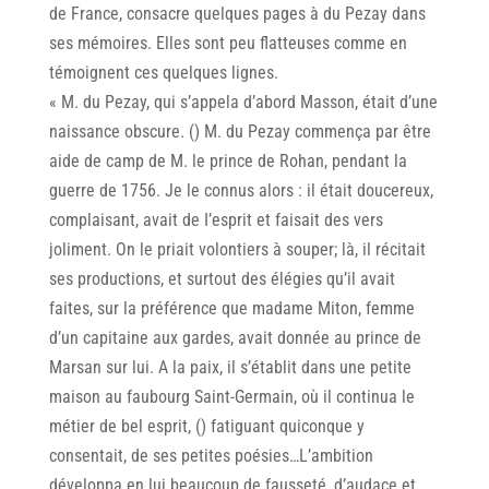
de France, consacre quelques pages à du Pezay dans
ses mémoires. Elles sont peu flatteuses comme en
témoignent ces quelques lignes.
« M. du Pezay, qui s’appela d’abord Masson, était d’une
naissance obscure. () M. du Pezay commença par être
aide de camp de M. le prince de Rohan, pendant la
guerre de 1756. Je le connus alors : il était doucereux,
complaisant, avait de I’esprit et faisait des vers
joliment. On le priait volontiers à souper; là, il récitait
ses productions, et surtout des élégies qu’il avait
faites, sur la préférence que madame Miton, femme
d’un capitaine aux gardes, avait donnée au prince de
Marsan sur lui. A la paix, il s’établit dans une petite
maison au faubourg Saint-Germain, où il continua le
métier de bel esprit, () fatiguant quiconque y
consentait, de ses petites poésies…L’ambition
développa en lui beaucoup de fausseté, d’audace et