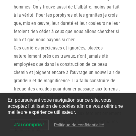
hommes. On y trouve aussi de L’albâtre, moins parfait
à la vérité. Pour les porphyres et les granites je crois
que, mis en œuvre, leur dureté et leur couleurs ne leur
feroient rien céder à ceux que nous allons chercher si
loin et que nous payons si cher.
Ces carrières précieuses et ignorées, placées
naturellement près des travaux, n’ont jamais été
employées que dans la construction de ce beau
chemin et joignent encore à I’ouvrage un nouvel air de
grandeur et de magnificence. Il a fallu construire de
fréquentes arcades pour donner passage aux torrens ;
les blocs voisins ont servi et le voyageur admire
En poursuivant votre navigation sur ce site, vous
d’autant plus qu’il s’attendoit moins à trouver dans un
acceptez l'utilisation de cookies afin de vous offrir une
meilleure expérience utilisateur.
désert des ponts dont les matériaux feroient ornement
dans les galeries de nos Rois et dans les sanctuaires
J'ai compris !
Politique de confidentialité
de nos temples.